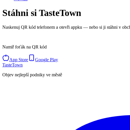
Stáhni si TasteTown
Naskenuj QR kód telefonem a otevři appku — nebo si ji stáhni v obc
Namiř foťák na QR kód
App Store
Google Play
TasteTown
Objev nejlepší podniky ve městě