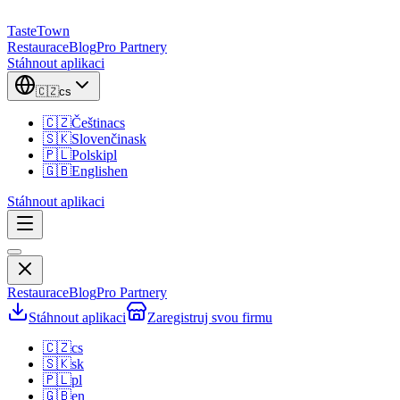
TasteTown
Restaurace
Blog
Pro Partnery
Stáhnout aplikaci
🇨🇿
cs
🇨🇿
Čeština
cs
🇸🇰
Slovenčina
sk
🇵🇱
Polski
pl
🇬🇧
English
en
Stáhnout aplikaci
Restaurace
Blog
Pro Partnery
Stáhnout aplikaci
Zaregistruj svou firmu
🇨🇿
cs
🇸🇰
sk
🇵🇱
pl
🇬🇧
en