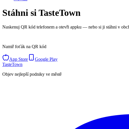
Stáhni si TasteTown
Naskenuj QR kód telefonem a otevři appku — nebo si ji stáhni v obc
Namiř foťák na QR kód
App Store
Google Play
TasteTown
Objev nejlepší podniky ve městě