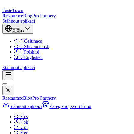
TasteTown
Restaurace
Blog
Pro Partnery
Stáhnout aplikaci
🇨🇿
cs
🇨🇿
Čeština
cs
🇸🇰
Slovenčina
sk
🇵🇱
Polski
pl
🇬🇧
English
en
Stáhnout aplikaci
Restaurace
Blog
Pro Partnery
Stáhnout aplikaci
Zaregistruj svou firmu
🇨🇿
cs
🇸🇰
sk
🇵🇱
pl
🇬🇧
en