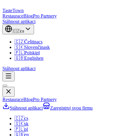
TasteTown
Restaurace
Blog
Pro Partnery
Stáhnout aplikaci
🇨🇿
cs
🇨🇿
Čeština
cs
🇸🇰
Slovenčina
sk
🇵🇱
Polski
pl
🇬🇧
English
en
Stáhnout aplikaci
Restaurace
Blog
Pro Partnery
Stáhnout aplikaci
Zaregistruj svou firmu
🇨🇿
cs
🇸🇰
sk
🇵🇱
pl
🇬🇧
en