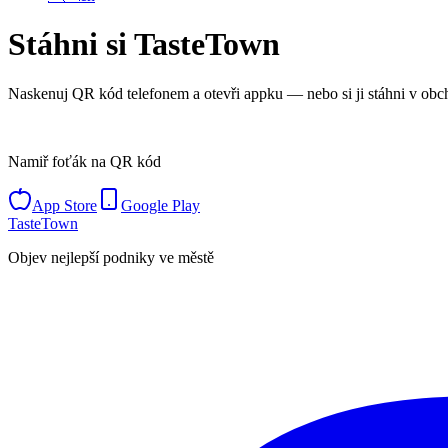
Stáhni si TasteTown
Naskenuj QR kód telefonem a otevři appku — nebo si ji stáhni v obc
Namiř foťák na QR kód
App Store
Google Play
TasteTown
Objev nejlepší podniky ve městě