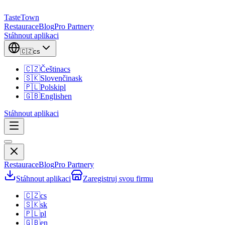
TasteTown
Restaurace
Blog
Pro Partnery
Stáhnout aplikaci
🇨🇿
cs
🇨🇿
Čeština
cs
🇸🇰
Slovenčina
sk
🇵🇱
Polski
pl
🇬🇧
English
en
Stáhnout aplikaci
Restaurace
Blog
Pro Partnery
Stáhnout aplikaci
Zaregistruj svou firmu
🇨🇿
cs
🇸🇰
sk
🇵🇱
pl
🇬🇧
en