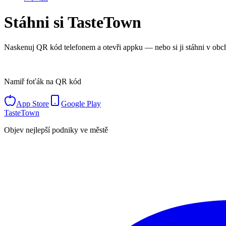
Stáhni si TasteTown
Naskenuj QR kód telefonem a otevři appku — nebo si ji stáhni v obc
Namiř foťák na QR kód
App Store
Google Play
TasteTown
Objev nejlepší podniky ve městě